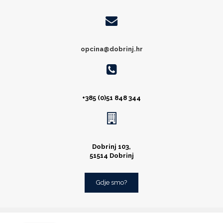
opcina@dobrinj.hr
+385 (0)51 848 344
Dobrinj 103,
51514 Dobrinj
Gdje smo?