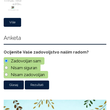
Više
Anketa
Ocijenite Vaše zadovoljstvo našim radom?
Zadovoljan sam
Nisam siguran
Nisam zadovoljan
Rezultati