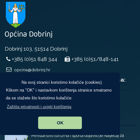
Dobrinj 103, 51514 Dobrinj
+385 (0)51 848 344
+385 (0)51/848-141
opcina@dobrinj.hr
Uredovno radno vrijeme za rad sa strankama:
Na ovoj stranici koristimo kolačiće (cookies).
ponedjeljak, srijeda i petak,
Klikom na "OK" i nastavkom korištenja stranice smatramo
u vremenu od 9:00 do 14:00 sati
da se slažete što koristimo kolačiće.
Zaštita privatnosti i uvjeti korištenja
Novosti
OK
Ministarstvo turizma i sporta objavilo je Natječaj za