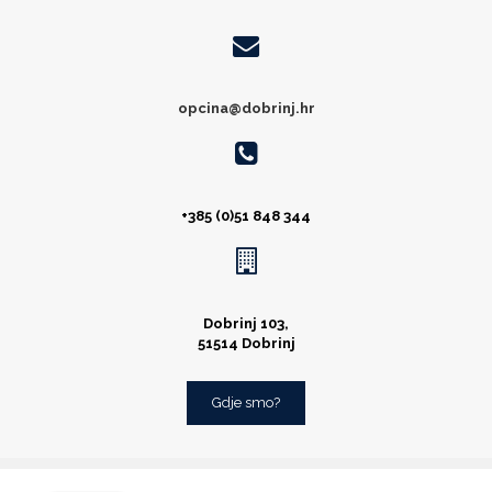
opcina@dobrinj.hr
+385 (0)51 848 344
Dobrinj 103,
51514 Dobrinj
Gdje smo?