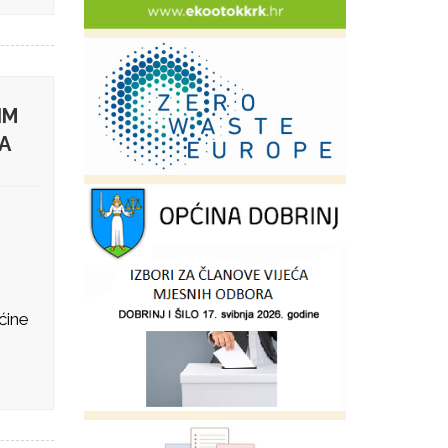
IM
A
ćine