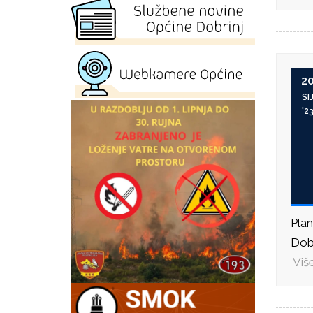
2
SI
'2
Pla
Dobr
Više