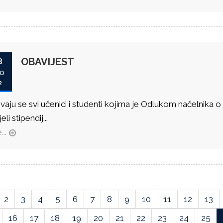
OBAVIJEST
8
O
2
vaju se svi učenici i studenti kojima je Odlukom načelnika o
li stipendij...
...
2
3
4
5
6
7
8
9
10
11
12
13
16
17
18
19
20
21
22
23
24
25