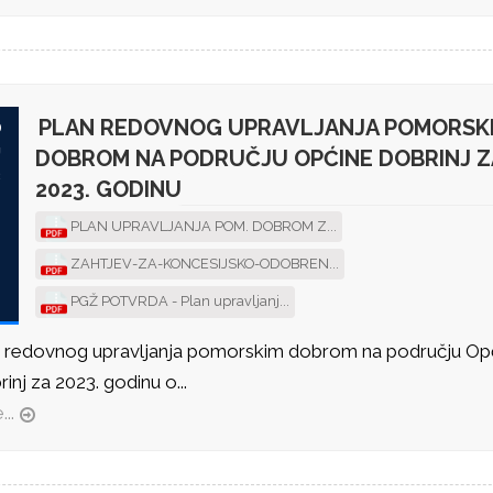
PLAN REDOVNOG UPRAVLJANJA POMORSK
0
J
DOBROM NA PODRUČJU OPĆINE DOBRINJ Z
3
2023. GODINU
PLAN UPRAVLJANJA POM. DOBROM Z...
ZAHTJEV-ZA-KONCESIJSKO-ODOBREN...
PGŽ POTVRDA - Plan upravljanj...
n redovnog upravljanja pomorskim dobrom na području Op
inj za 2023. godinu o...
...