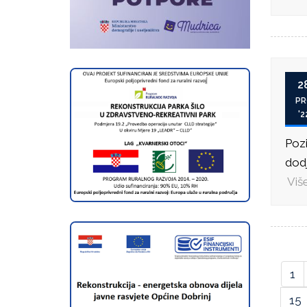
2
PR
'2
Pozi
dodje
Više
1
15