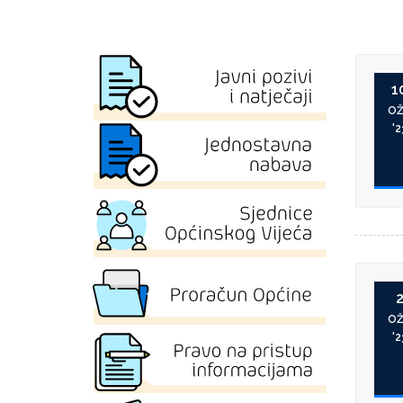
1
O
'2
O
'2