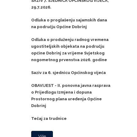
SAZIV 7. SJEDNICA OPĆINSKOG VIJEĆA,
29.7.2026.
Odluka o proglašenju sajamskih dana
na području Općine Dobrinj
Odluka o produženju radnog vremena
ugostiteljskih objekata na području
općine Dobrinj za vrijeme Svjetskog
nogometnog prvenstva 2026. godine
Saziv za 6. sjednicu Općinskog vijeća
OBAVIJEST - II. ponovna javna rasprava
o Prijedlogu Izmjena i dopuna
Prostornog plana uređenja Općine
Dobrinj
Tečaj za trudnice
Više