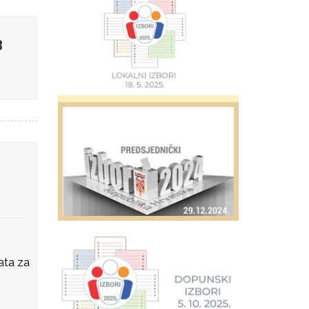
3
ata za