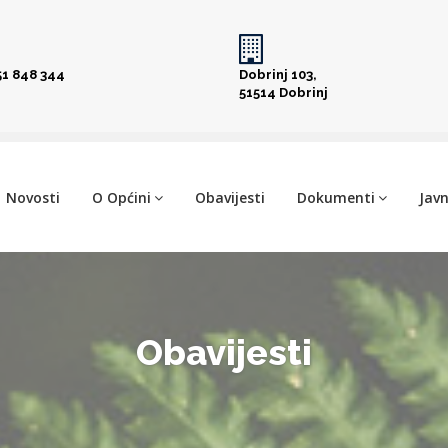
51 848 344
Dobrinj 103,
51514 Dobrinj
Novosti
O Općini
Obavijesti
Dokumenti
Javn
Obavijesti