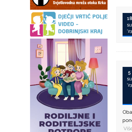
1
SIJ
'23
5
SIJ
'23
Obav
pono
Više