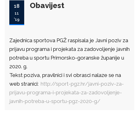
Obavijest
18
11
'19
Zajednica sportova PGŽ raspisala je Javni poziv za
prijavu programa i projekata za zadovoljenje javnih
potreba u sportu Primorsko-goranske županije u
2020. g.
Tekst poziva, pravilnici i svi obrasci nalaze se na
web stranici:
http://sport-pgz.hr/javni-poziv-za-
prijavu-programa-i-projekata-za-zadovoljenje-
javnih-potreba-u-sportu-pgz-2020-g/