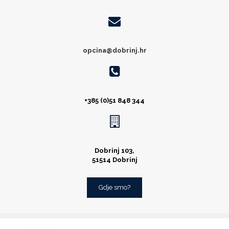
opcina@dobrinj.hr
+385 (0)51 848 344
Dobrinj 103,
51514 Dobrinj
Gdje smo?