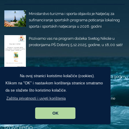
Ministarstvo turizma i sporta objavilo je Natječaj za
sufinanciranje sportskih programa poticanja lokalnog
sporta i sportskih natjecanja u 2026. godini
Pozivamo vas na program dočeka Svetog Nikole u
prostorijama PŠ Dobrinj 5.12.2025. godine, u 18,00 sati!
Na ovoj stranici koristimo kolačiće (cookies).
Odluka o dodjeli stipendija u školskoj akademskoj godini
2025-2026.
Klikom na "OK" i nastavkom korištenja stranice smatramo
da se slažete što koristimo kolačiće.
Zaštita privatnosti i uvjeti korištenja
Proglašenje Dana žalosti 11. listopada 2025. godine
OK
Izdvojeno