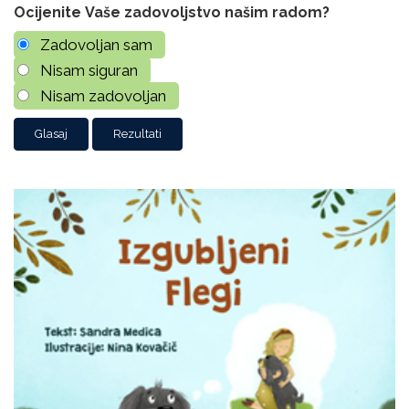
Ocijenite Vaše zadovoljstvo našim radom?
Zadovoljan sam
Nisam siguran
Nisam zadovoljan
Rezultati