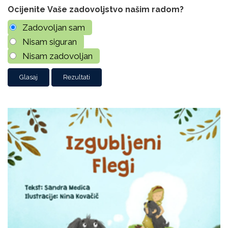
Ocijenite Vaše zadovoljstvo našim radom?
Zadovoljan sam
Nisam siguran
Nisam zadovoljan
Rezultati