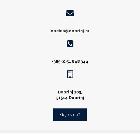
opcina@dobrinj.hr
+385 (0)51 848 344
Dobrinj 103,
51514 Dobrinj
Gdje smo?