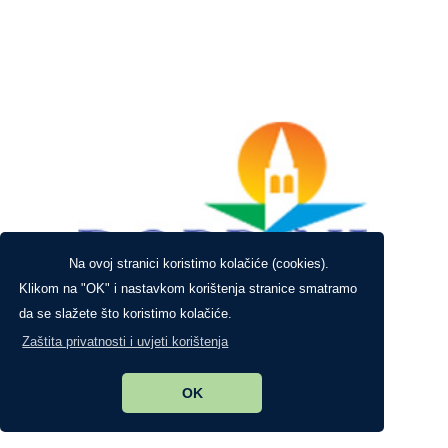
Na ovoj stranici koristimo kolačiće (cookies).
Klikom na "OK" i nastavkom korištenja stranice smatramo
da se slažete što koristimo kolačiće.
Zaštita privatnosti i uvjeti korištenja
OK