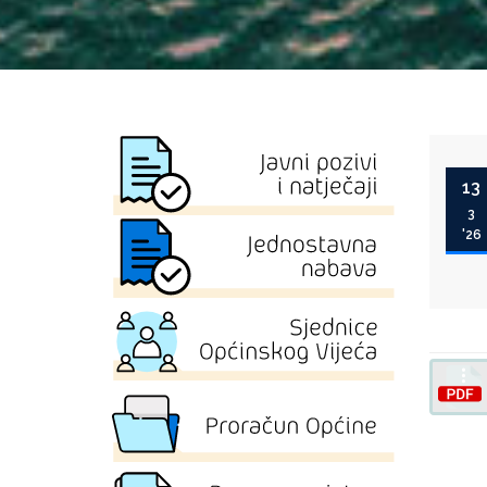
13
3
'26