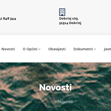
51 848 344
Dobrinj 103,
51514 Dobrinj
Novosti
O Općini
Obavijesti
Dokumenti
Javn
Novosti
Naslovna
Novosti