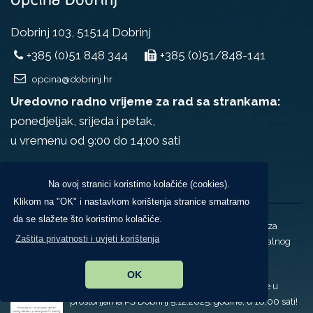
Dobrinj 103, 51514 Dobrinj
+385 (0)51 848 344
+385 (0)51/848-141
opcina@dobrinj.hr
Uredovno radno vrijeme za rad sa strankama:
ponedjeljak, srijeda i petak,
u vremenu od 9:00 do 14:00 sati
Novosti
Na ovoj stranici koristimo kolačiće (cookies).
Klikom na "OK" i nastavkom korištenja stranice smatramo
da se slažete što koristimo kolačiće.
Ministarstvo turizma i sporta objavilo je Natječaj za
Zaštita privatnosti i uvjeti korištenja
sufinanciranje sportskih programa poticanja lokalnog
sporta i sportskih natjecanja u 2026. godini
OK
Pozivamo vas na program dočeka Svetog Nikole u
prostorijama PŠ Dobrinj 5.12.2025. godine, u 18,00 sati!