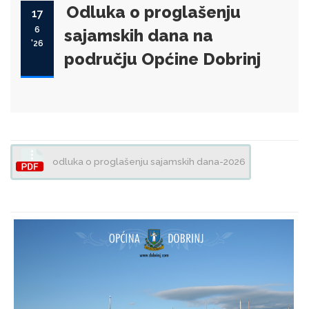
Odluka o proglašenju
17
6
sajamskih dana na
'26
području Općine Dobrinj
odluka o proglašenju sajamskih dana-2026