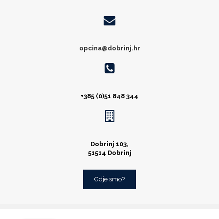
opcina@dobrinj.hr
+385 (0)51 848 344
Dobrinj 103,
51514 Dobrinj
Gdje smo?