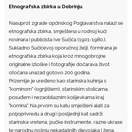
Etnografska zbirka u Dobrinju
Nasuprot zgrade općinskog Poglavarstva nalazi se
etnografska zbirka, smještena u rodnoj kući
novinara i publicista Ive Sučića (1901-1980.).
Sukladno Sučićevoj oporučnoj želji, formirana je
etnografska zbirka koja kroz mnogobrojne
originalne izloške i fotografije dočarava život
otočana unazad gotovo 200 godina.
Prizemlje je uređeno kao starinska kuhinja s
"kominom" (ognjištem), starinskim stolicama,
posuđem i nezaobilaznim kolijevkama kraj
"komina". Na prvom su katu smješteni alati za
poljoprivredu a drugi i posljednji kat sadrži
starinska vretena, pučke instrumente, razne ukrase
te narodnu nošnju nekadašnjih djevojaka i žena.