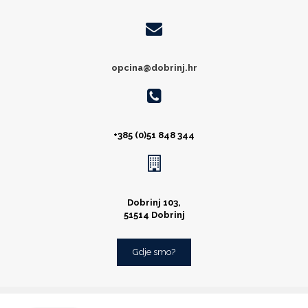
opcina@dobrinj.hr
+385 (0)51 848 344
Dobrinj 103,
51514 Dobrinj
Gdje smo?