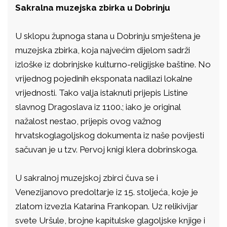
Sakralna muzejska zbirka u Dobrinju
U sklopu župnoga stana u Dobrinju smještena je
muzejska zbirka, koja najvećim dijelom sadrži
izloške iz dobrinjske kulturno-religijske baštine. No
vrijednog pojedinih eksponata nadilazi lokalne
vrijednosti. Tako valja istaknuti prijepis Listine
slavnog Dragoslava iz 1100.; iako je original
nažalost nestao, prijepis ovog važnog
hrvatskoglagoljskog dokumenta iz naše povijesti
sačuvan je u tzv. Pervoj knigi klera dobrinskoga.
U sakralnoj muzejskoj zbirci čuva se i
Venezijanovo predoltarje iz 15. stoljeća, koje je
zlatom izvezla Katarina Frankopan. Uz relikivijar
svete Uršule, brojne kapitulske glagoljske knjige i