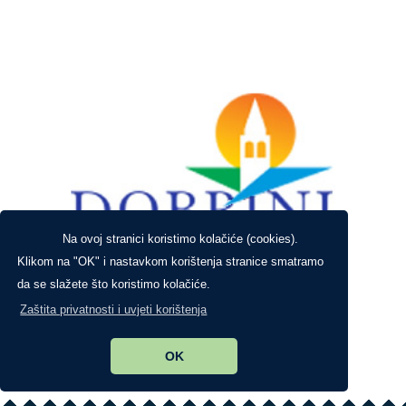
Na ovoj stranici koristimo kolačiće (cookies).
Klikom na "OK" i nastavkom korištenja stranice smatramo
da se slažete što koristimo kolačiće.
Zaštita privatnosti i uvjeti korištenja
OK