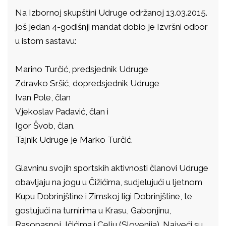
Na Izbornoj skupštini Udruge održanoj 13.03.2015.
još jedan 4-godišnji mandat dobio je Izvršni odbor
u istom sastavu:
Marino Turčić, predsjednik Udruge
Zdravko Sršić, dopredsjednik Udruge
Ivan Pole, član
Vjekoslav Padavić, član i
Igor Švob, član.
Tajnik Udruge je Marko Turčić.
Glavninu svojih sportskih aktivnosti članovi Udruge
obavljaju na jogu u Čižićima, sudjelujući u ljetnom
Kupu Dobrinjštine i Zimskoj ligi Dobrinjštine, te
gostujući na turnirima u Krasu, Gabonjinu,
Rasopasnoj, Ičićima i Celju (Slovenija). Najveći su