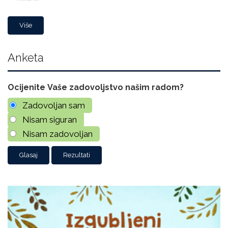
Više
Anketa
Ocijenite Vaše zadovoljstvo našim radom?
Zadovoljan sam
Nisam siguran
Nisam zadovoljan
Rezultati