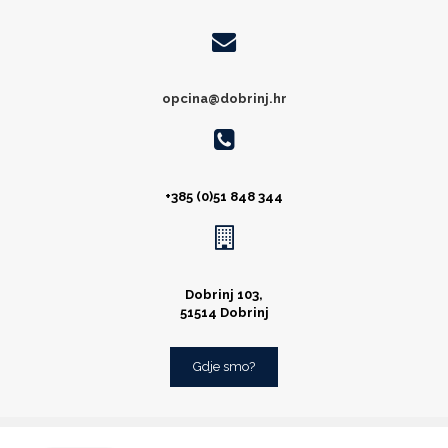
opcina@dobrinj.hr
+385 (0)51 848 344
Dobrinj 103,
51514 Dobrinj
Gdje smo?