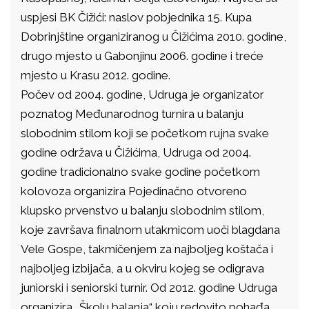
uspjesi BK Čižići: naslov pobjednika 15. Kupa
Dobrinjštine organiziranog u Čižićima 2010. godine,
drugo mjesto u Gabonjinu 2006. godine i treće
mjesto u Krasu 2012. godine.
Počev od 2004. godine, Udruga je organizator
poznatog Međunarodnog turnira u balanju
slobodnim stilom koji se početkom rujna svake
godine održava u Čižićima, Udruga od 2004.
godine tradicionalno svake godine početkom
kolovoza organizira Pojedinačno otvoreno
klupsko prvenstvo u balanju slobodnim stilom,
koje završava finalnom utakmicom uoči blagdana
Vele Gospe, takmičenjem za najboljeg koštača i
najboljeg izbijača, a u okviru kojeg se odigrava
juniorski i seniorski turnir. Od 2012. godine Udruga
organizira „Školu balanja“ koju redovito pohađa