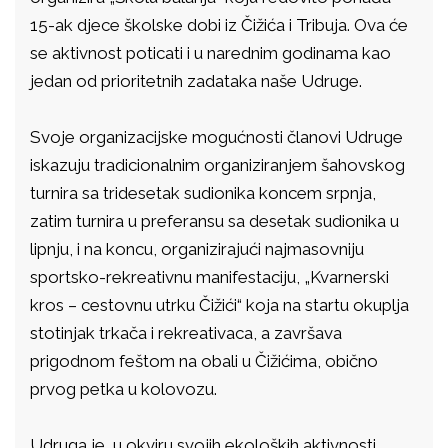
15-ak djece školske dobi iz Čižića i Tribuja. Ova će
se aktivnost poticati i u narednim godinama kao
jedan od prioritetnih zadataka naše Udruge.
Svoje organizacijske mogućnosti članovi Udruge
iskazuju tradicionalnim organiziranjem šahovskog
turnira sa tridesetak sudionika koncem srpnja,
zatim turnira u preferansu sa desetak sudionika u
lipnju, i na koncu, organizirajući najmasovniju
sportsko-rekreativnu manifestaciju, „Kvarnerski
kros – cestovnu utrku Čižići“ koja na startu okuplja
stotinjak trkača i rekreativaca, a završava
prigodnom feštom na obali u Čižićima, obično
prvog petka u kolovozu.
Udruga je, u okviru svojih ekoloških aktivnosti,