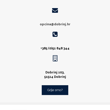
opcina@dobrinj.hr
+385 (0)51 848 344
Dobrinj 103,
51514 Dobrinj
Gdje smo?