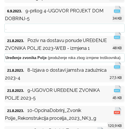
9-prilog 4-UGOVOR PROJEKT DOM
6.9.2023.
34 KB
DOBRINJ-5
.
Poziv na dostavu ponude UREĐENJE
21.8.2023.
48 KB
ZVONIKA POLJE 2023-WEB - izmjena 1
Uređenje zvonika Polje
(produženje roka zbog izmjene troškovnika).
8-Izjava o dostavi jamstva zadužnica
21.8.2023.
27,5 KB
2023-4
9-UGOVOR UREĐENJE ZVONIKA
21.8.2023.
45 KB
POLJE 2023-5
10-OpcinaDobrinj_Zvonik
21.8.2023.
Polje_Rekonstrukcija procelja_2023_NK3_g
120,9 KB