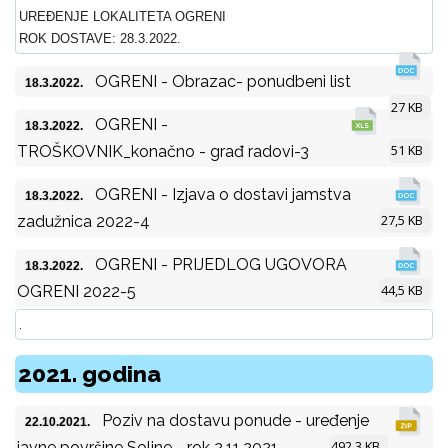
UREĐENJE LOKALITETA OGRENI
ROK DOSTAVE: 28.3.2022.
OGRENI - Obrazac- ponudbeni list
18.3.2022.
27 KB
OGRENI -
18.3.2022.
51 KB
TROŠKOVNIK_konačno - građ radovi-3
OGRENI - Izjava o dostavi jamstva
18.3.2022.
27,5 KB
zadužnica 2022-4
OGRENI - PRIJEDLOG UGOVORA
18.3.2022.
44,5 KB
OGRENI 2022-5
.
2021. godina
Poziv na dostavu ponude - uređenje
22.10.2021.
492,3 KB
javne površine Soline - rok 2.11.2021.