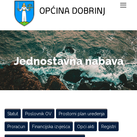
Jednostavna nabava
Statut
Poslovnik OV
Prostorni plan uređenja
Proračun
Financijska izvješća
Opći akti
Registri