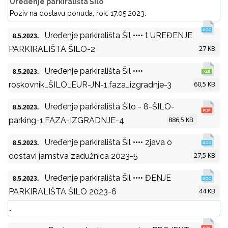
Uređenje parkirališta Šilo
Poziv na dostavu ponuda, rok: 17.05.2023.
Uređenje parkirališta Šil •••• t UREĐENJE
8.5.2023.
27 KB
PARKIRALIŠTA ŠILO-2
Uređenje parkirališta Šil ••••
8.5.2023.
60,5 KB
roskovnik_ŠILO_EUR-JN-1.faza_izgradnje-3
Uređenje parkirališta Šilo - 8-ŠILO-
8.5.2023.
886,5 KB
parking-1.FAZA-IZGRADNJE-4
Uređenje parkirališta Šil •••• zjava o
8.5.2023.
27,5 KB
dostavi jamstva zadužnica 2023-5
Uređenje parkirališta Šil •••• ĐENJE
8.5.2023.
44 KB
PARKIRALIŠTA ŠILO 2023-6
.