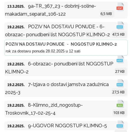
9a-TR_367_23 - dobrinj-soline-
13.3.2025.
6,5 MB
makadam_separat_106-122
POZIV NA DOSTAVU PONUDE - 6-
19.2.2025.
47,5 KB
obrazac- ponudbeni list NOGOSTUP KLIMNO-2
POZIV NA DOSTAVU PONUDE
-
NOGOSTUP KLIMNO-2
rok za dostavu ponuda 28.02.2025 u 12 sati
6-obrazac- ponudbeni list NOGOSTUP
19.2.2025.
27 KB
KLIMNO-2
7-Izjava o dostavi jamstva zadužnica
19.2.2025.
27,5 KB
2025-3
8-Klimno_zid_nogostup-
19.2.2025.
103 KB
Troskovnik_17-02-25-4
9-UGOVOR NOGOSTUP KLIMNO-5
19.2.2025.