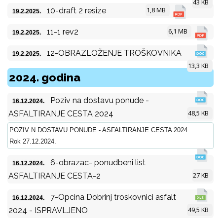
43 KB
1,8 MB
10-draft 2 resize
19.2.2025.
6,1 MB
11-1 rev2
19.2.2025.
12-OBRAZLOŽENJE TROŠKOVNIKA
19.2.2025.
13,3 KB
2024. godina
Poziv na dostavu ponude -
16.12.2024.
48,5 KB
ASFALTIRANJE CESTA 2024
POZIV N DOSTAVU PONUDE - ASFALTIRANJE CESTA 2024
Rok 27.12.2024.
6-obrazac- ponudbeni list
16.12.2024.
27 KB
ASFALTIRANJE CESTA-2
7-Opcina Dobrinj troskovnici asfalt
16.12.2024.
49,5 KB
2024 - ISPRAVLJENO