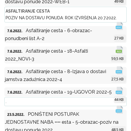
49 KB
dostavu ponude 2022-WEB-1
ASFALTIRANJE CESTA
POZIV NA DOSTAVU PONUDA: ROK IZVRŠENJA 20.7.2022.
Asfaltiranje cesta - 6-obrazac-
7.6.2022.
27 KB
ponudbeni list A-2
Asfaltiranje cesta - 18-Asfalti
7.6.2022.
59,5 KB
2022_NOVI-3
Asfaltiranje cesta - 8-Izjava o dostavi
7.6.2022.
27,5 KB
jamstva zadužnica 2022-4
Asfaltiranje cesta - 19-UGOVOR 2022-5
7.6.2022.
44 KB
.
PONIŠTENI POSTUPAK
23.5.2022.
JEDNOSTAVNE NABA •••• esta - 5-obrazac-poziv na
48,5 KB
dostavu ponude 2022