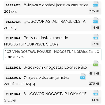
8-Izjava o dostavi jamstva zadužnica
16.12.2024.
27,5 KB
2024-4
9-UGOVOR ASFALTIRANJE CESTA
16.12.2024.
44 KB
2024-5
Poziv na dostavu ponude -
11.12.2024.
27 KB
NOGOSTUP LOKVIŠĆE ŠILO-2
POZIV NA DOSTAVU PONUDE - NOGOSTUP LOKVIŠĆE ŠILO
ROK:
20.12.24.
6-troškovnik nogostup Lokvišće Šilo
11.12.2024.
48,1 KB
7-Izjava o dostavi jamstva
11.12.2024.
27,5 KB
zadužnica 2024-4
8-UGOVOR NOGOSTUP LOKVIŠĆE
11.12.2024.
43 KB
ŠILO-5