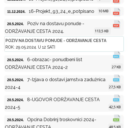
10 MB
16-Projekt_93_24_e_potpisano
11.12.2024.
Poziv na dostavu ponude -
20.5.2024.
113,5 KB
ODRŽAVANJE CESTA 2024.
POZIV NA DOSTAVU PONUDE - ODRŽAVANJE CESTA
ROK: 29.05.2024. U 12 SATI
6-obrazac- ponudbeni list
20.5.2024.
27 KB
ODRŽAVANJE CESTA 2024-2
7-Izjava o dostavi jamstva zadužnica
20.5.2024.
27,5 KB
2024-4
8-UGOVOR ODRŽAVANJE CESTA
20.5.2024.
42,5 KB
2024-5
Opcina Dobrinj troskovnici 2024-
20.5.2024.
48,5 KB
ODRŽAVANJE CESTA