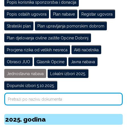
Popis korisnika sponzorstva i donacija
Popis ostalih ugovora
Plan nabave
Registar ugovora
Strateški plan
Plan upravljanja pomorskim dobrom
Plan djelovanja civilne zaštite Općine Dobrinj
Procjena rizika od velikih nesreća
Akti načelnika
Obrasci JUO
Glasnik Općine
Javna nabava
Jednostavna nabava
Lokalni izbori 2025.
Dopunski izbori 5.10.2025.
2025. godina