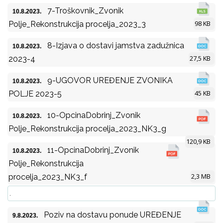
7-Troškovnik_Zvonik
10.8.2023.
98 KB
Polje_Rekonstrukcija procelja_2023_3
8-Izjava o dostavi jamstva zadužnica
10.8.2023.
27,5 KB
2023-4
9-UGOVOR UREĐENJE ZVONIKA
10.8.2023.
45 KB
POLJE 2023-5
10-OpcinaDobrinj_Zvonik
10.8.2023.
Polje_Rekonstrukcija procelja_2023_NK3_g
120,9 KB
11-OpcinaDobrinj_Zvonik
10.8.2023.
Polje_Rekonstrukcija
2,3 MB
procelja_2023_NK3_f
.
Poziv na dostavu ponude UREĐENJE
9.8.2023.