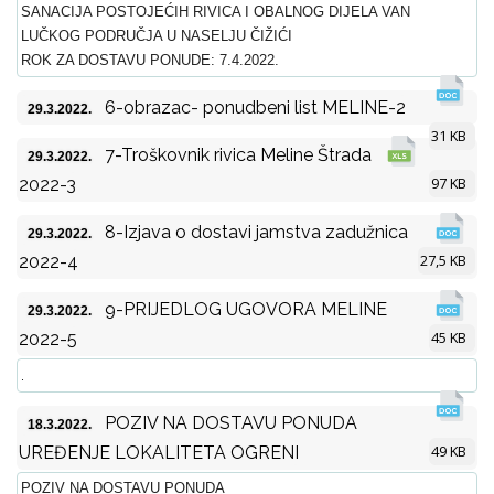
SANACIJA POSTOJEĆIH RIVICA I OBALNOG DIJELA VAN
LUČKOG PODRUČJA U NASELJU ČIŽIĆI
ROK ZA DOSTAVU PONUDE: 7.4.2022.
6-obrazac- ponudbeni list MELINE-2
29.3.2022.
31 KB
7-Troškovnik rivica Meline Štrada
29.3.2022.
97 KB
2022-3
8-Izjava o dostavi jamstva zadužnica
29.3.2022.
27,5 KB
2022-4
9-PRIJEDLOG UGOVORA MELINE
29.3.2022.
45 KB
2022-5
.
POZIV NA DOSTAVU PONUDA
18.3.2022.
49 KB
UREĐENJE LOKALITETA OGRENI
POZIV NA DOSTAVU PONUDA