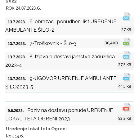
2023
ROK 24.07.2023.G.
6-obrazac- ponudbeni list UREĐENJE
13.7.2023.
27 KB
AMBULANTE ŠILO-2
30,4 KB
7-Troškovnik - Šilo-3
13.7.2023.
8-Izjava o dostavi jamstva zadužnica
13.7.2023.
27,5 KB
2023-4
9-UGOVOR UREĐENJE AMBULANTE
13.7.2023.
44,5 KB
ŠILO2023-5
.
Poziv na dostavu ponude UREĐENJE
9.6.2023.
83,3 KB
LOKALITETA OGRENI 2023
Uređenje lokaliteta Ogreni
Rok 19.6.