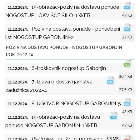
15-obrazac-poziv na dostavu ponude
11.12.2024.
47 KB
NOGOSTUP LOKVIŠĆE ŠILO-1 WEB
Poziv na dostavu ponude - ponudbeni
11.12.2024.
27 KB
list NOGOSTUP GABONJIN-2
POZIV NA DOSTAVU PONUDE - NOGOSTUP GABONJIN
ROK:
20.12.24.
6-troškovnik nogostup Gabonjin
11.12.2024.
30,4 KB
7-Izjava o dostavi jamstva
11.12.2024.
27,5 KB
zadužnica 2024-4
8-UGOVOR NOGOSTUP GABONJIN-5
11.12.2024.
43 KB
15-obrazac-poziv na dostavu
11.12.2024.
47 KB
ponude NOGOSTUP GABONJIN-1 WEB
3,3 MB
16-Projekt_91_24_e_potpisano
11.12.2024.