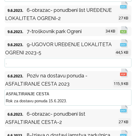
6-obrazac- ponudbeni list UREĐENJE
9.6.2023.
27 KB
LOKALITETA OGRENI-2
34 KB
7-troškovnik park Ogreni
9.6.2023.
9-UGOVOR UREĐENJE LOKALITETA
9.6.2023.
44,5 KB
OGRENI 2023-5
.
Poziv na dostavu ponuda -
6.6.2023.
115,9 KB
ASFALTIRANJE CESTA 2023
ASFALTIRANJE CESTA
Rok za dostavu ponuda 15.6.2023.
6-obrazac- ponudbeni list
6.6.2023.
27 KB
ASFALTIRANJE CESTA-2
8-Izjava o dostavi jamstva zadužnica
6.6.2023.