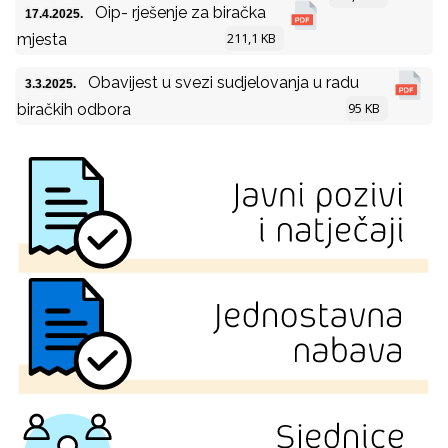
Oip- rješenje za biračka
17.4.2025.
211,1 KB
mjesta
Obavijest u svezi sudjelovanja u radu
3.3.2025.
95 KB
biračkih odbora