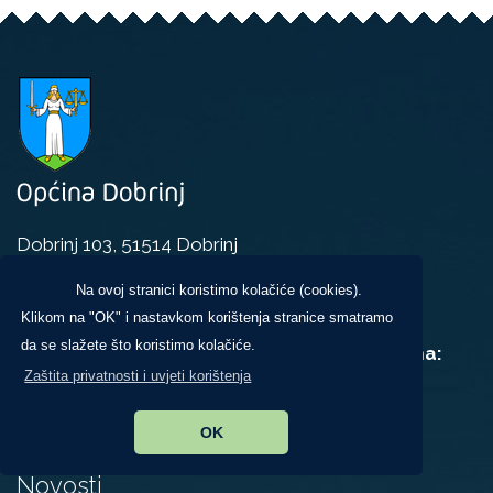
Dobrinj 103, 51514 Dobrinj
+385 (0)51 848 344
+385 (0)51/848-141
Na ovoj stranici koristimo kolačiće (cookies).
Klikom na "OK" i nastavkom korištenja stranice smatramo
opcina@dobrinj.hr
da se slažete što koristimo kolačiće.
Uredovno radno vrijeme za rad sa strankama:
Zaštita privatnosti i uvjeti korištenja
ponedjeljak, srijeda i petak,
u vremenu od 9:00 do 14:00 sati
OK
Novosti