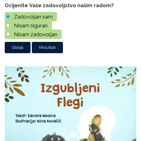
Ocijenite Vaše zadovoljstvo našim radom?
Zadovoljan sam
Nisam siguran
Nisam zadovoljan
Rezultati