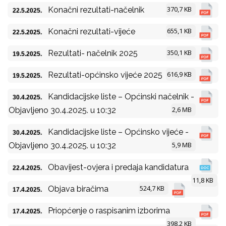
370,7 KB
Konačni rezultati-načelnik
22.5.2025.
655,1 KB
Konačni rezultati-vijeće
22.5.2025.
350,1 KB
Rezultati- načelnik 2025
19.5.2025.
616,9 KB
Rezultati-općinsko vijeće 2025
19.5.2025.
Kandidacijske liste – Općinski načelnik -
30.4.2025.
2,6 MB
Objavljeno 30.4.2025. u 10:32
Kandidacijske liste – Općinsko vijeće -
30.4.2025.
5,9 MB
Objavljeno 30.4.2025. u 10:32
Obavijest-ovjera i predaja kandidatura
22.4.2025.
11,8 KB
524,7 KB
Objava biračima
17.4.2025.
Priopćenje o raspisanim izborima
17.4.2025.
398,2 KB