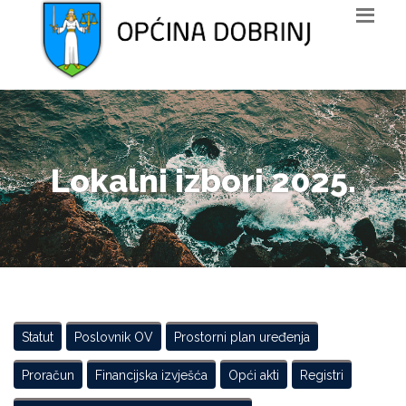
Lokalni izbori 2025.
Statut
Poslovnik OV
Prostorni plan uređenja
Proračun
Financijska izvješća
Opći akti
Registri