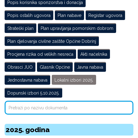
Popis korisnika sponzorstva i donacija
Popis ostalih ugovora
Plan nabave
Registar ugovora
Strateški plan
Plan upravljanja pomorskim dobrom
Plan djelovanja civilne zaštite Općine Dobrinj
Procjena rizika od velikih nesreća
Akti načelnika
Obrasci JUO
Glasnik Općine
Javna nabava
Jednostavna nabava
Lokalni izbori 2025.
Dopunski izbori 5.10.2025.
2025. godina