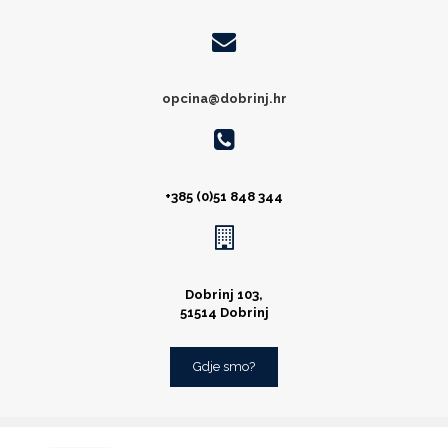
opcina@dobrinj.hr
+385 (0)51 848 344
Dobrinj 103,
51514 Dobrinj
Gdje smo?