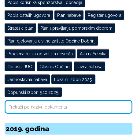
Popis korisnika sponzorstva i donacija
Popis ostalih ugovora
Plan nabave
Registar ugovora
Strateški plan
Plan upravljanja pomorskim dobrom
Plan djelovanja civilne zaštite Općine Dobrinj
Procjena rizika od velikih nesreća
Akti načelnika
Obrasci JUO
Glasnik Općine
Javna nabava
Jednostavna nabava
Lokalni izbori 2025.
Dopunski izbori 5.10.2025.
2019. godina