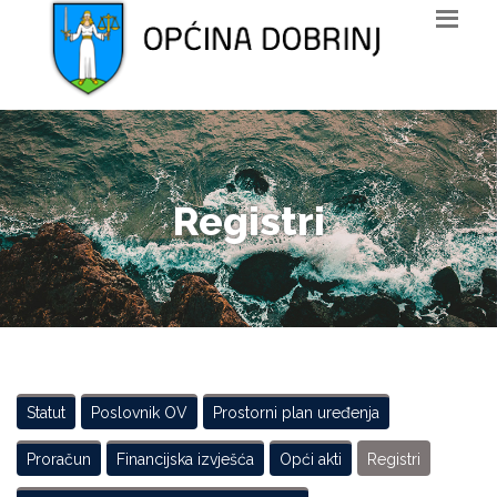
Registri
Statut
Poslovnik OV
Prostorni plan uređenja
Proračun
Financijska izvješća
Opći akti
Registri