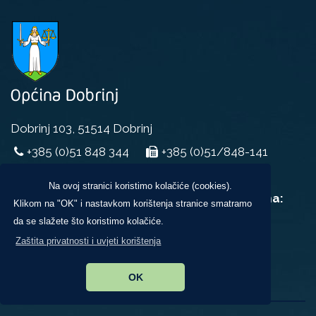
Dobrinj 103, 51514 Dobrinj
+385 (0)51 848 344
+385 (0)51/848-141
opcina@dobrinj.hr
Na ovoj stranici koristimo kolačiće (cookies).
Uredovno radno vrijeme za rad sa strankama:
Klikom na "OK" i nastavkom korištenja stranice smatramo
ponedjeljak, srijeda i petak,
da se slažete što koristimo kolačiće.
u vremenu od 9:00 do 14:00 sati
Zaštita privatnosti i uvjeti korištenja
OK
Novosti