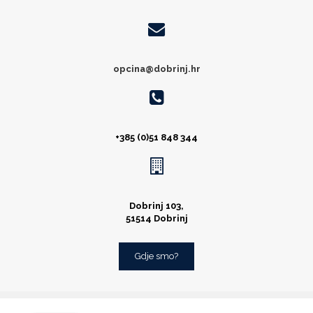
opcina@dobrinj.hr
+385 (0)51 848 344
Dobrinj 103,
51514 Dobrinj
Gdje smo?