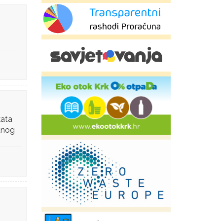
kata
tnog