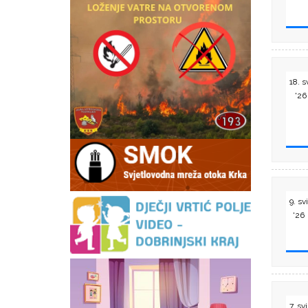
18. s
'26
9. svi
'26
7. svi