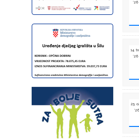
'26
14. tr
'26
25. 
'2