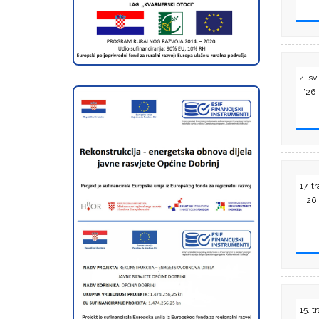
4. svi
'26
17. tr
'26
15. tr