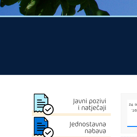
24. s
'26