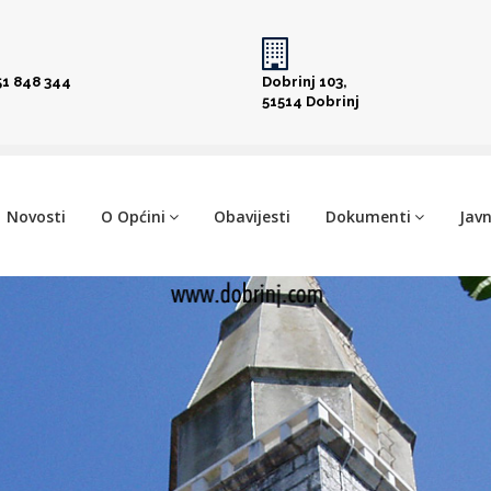
51 848 344
Dobrinj 103,
51514 Dobrinj
Novosti
O Općini
Obavijesti
Dokumenti
Javn