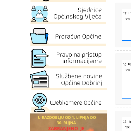
17. li
'26
15. li
'26
12. li
'26