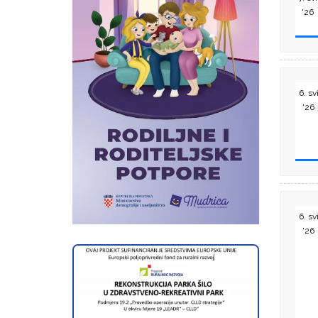
'26
6. sv
'26
6. sv
'26